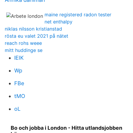
maine registered radon tester
net enthalpy
niklas nilsson kristianstad
rösta eu valet 2021 på nätet
reach rohs weee
mitt huddinge se
lEIK
Wp
FBe
tMO
oL
Bo och jobba i London - Hitta utlandsjobben