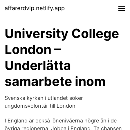
affarerdvlp.netlify.app
University College
London –
Underlätta
samarbete inom
Svenska kyrkan i utlandet söker
ungdomsvolontär till London
I England är också lönenivåerna högre än i de
övriga regionerna. Jobba i England. Ta chansen