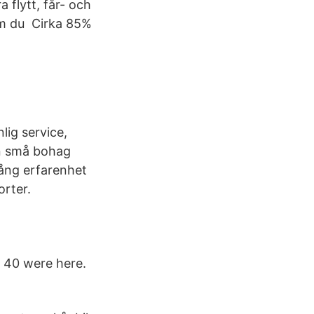
flytt, får- och
Om du Cirka 85%
lig service,
från små bohag
lång erfarenhet
orter.
· 40 were here.