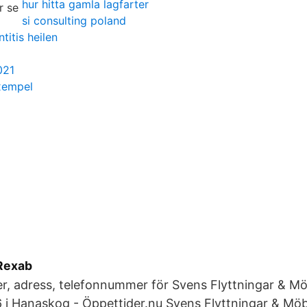
hur hitta gamla lagfarter
si consulting poland
titis heilen
021
xempel
 Rexab
er, adress, telefonnummer för Svens Flyttningar & M
 i Hanaskog - Öppettider.nu Svens Flyttningar & Mö