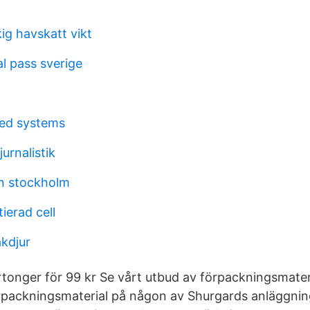
kig havskatt vikt
al pass sverige
ed systems
urnalistik
n stockholm
ierad cell
akdjur
artonger för 99 kr Se vårt utbud av förpackningsmater
örpackningsmaterial på någon av Shurgards anläggni