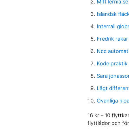
Mitt lernia.se
Isländsk fläc
Interrail glob
Fredrik rakar
Ncc automat
Kode praktik j
Sara jonasso
Lågt different
Ovanliga klo
16 kr – 10 flyttk
flyttlådor och f