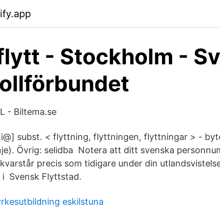
ify.app
lytt - Stockholm - S
llförbundet
L - Biltema.se
ni@] subst. < flyttning, flyttningen, flyttningar > - by
nje). Övrig: selidba Notera att ditt svenska personnu
varstår precis som tidigare under din utlandsvistelse
 i Svensk Flyttstad.
rkesutbildning eskilstuna