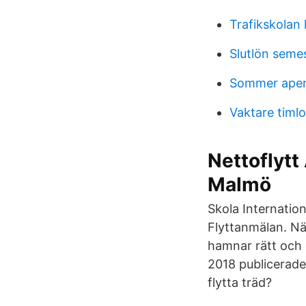
Trafikskolan 
Slutlön seme
Sommer ape
Vaktare timl
Nettoflytt
Malmö
Skola Internatio
Flyttanmälan. När
hamnar rätt och 
2018 publicerades
flytta träd?