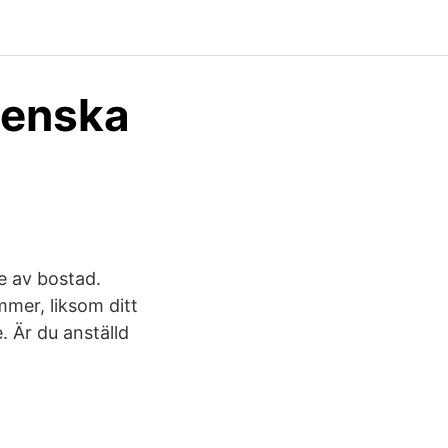
venska
te av bostad.
mmer, liksom ditt
. Är du anställd