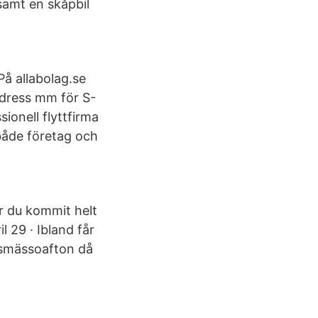
r samt en skåpbil
å allabolag.se
 adress mm för S-
ionell flyttfirma
 både företag och
r du kommit helt
 29 · Ibland får
rgsmässoafton då