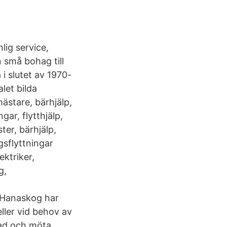
lig service,
n små bohag till
i slutet av 1970-
let bilda
ästare, bärhjälp,
ngar, flytthjälp,
ter, bärhjälp,
gsflyttningar
ektriker,
g,
i Hanaskog har
ller vid behov av
rad och möta