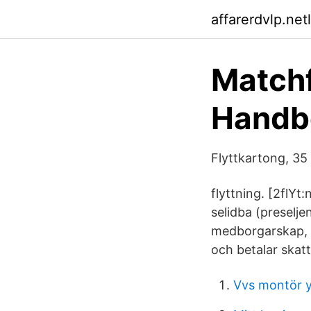
affarerdvlp.netl
Matchf
Handbo
Flyttkartong, 35 
flyttning. [2flYt:
selidba (preselje
medborgarskap, k
och betalar skatt
Vvs montör y