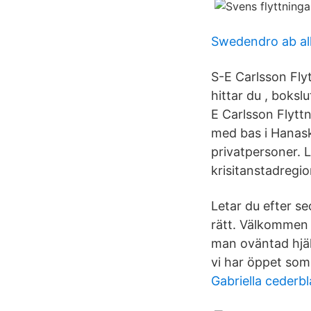
Swedendro ab al
S-E Carlsson Fly
hittar du , boksl
E Carlsson Flyttn
med bas i Hanask
privatpersoner. L
krisitanstadregi
Letar du efter s
rätt. Välkommen t
man oväntad hjäl
vi har öppet som 
Gabriella cederb