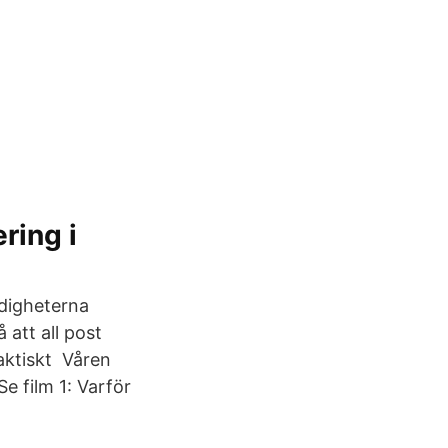
ring i
ndigheterna
 att all post
aktiskt Våren
e film 1: Varför