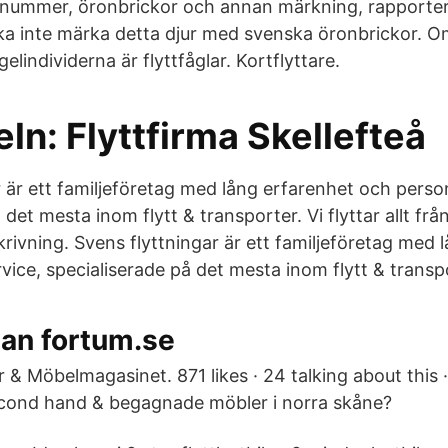
nummer, öronbrickor och annan märkning, rapportera 
ka inte märka detta djur med svenska öronbrickor. 
elindividerna är flyttfåglar. Kortflyttare.
eln: Flyttfirma Skellefteå
 är ett familjeföretag med lång erfarenhet och person
 det mesta inom flytt & transporter. Vi flyttar allt 
ivning. Svens flyttningar är ett familjeföretag med 
vice, specialiserade på det mesta inom flytt & transp
lan fortum.se
 & Möbelmagasinet. 871 likes · 24 talking about this 
econd hand & begagnade möbler i norra skåne?