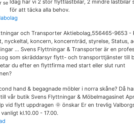
Idag har vi 2 stor flyttlastbilar, 2 mindre lastbila
för att täcka alla behov.
labolag
ttningar och Transporter Aktiebolag,556465-9653 - P
ut, nyckeltal, koncern, koncernträd, styrelse, Status,
ingar … Svens Flyttningar & Transporter är en profess
og som skräddarsyr flytt- och transporttjänster till
etar du efter en flyttfirma med start eller slut runt
onen?
econd hand & begagnade möbler i norra skåne? Då ha
ill vår butik Svens Flyttningar & Möbelmagasinet April
p vid flytt uppdragen 🌞 önskar Er en trevlig Valbo
vanligt kl.10.00 - 17.00.
lad