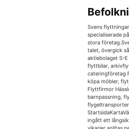
Befolkni
Svens flyttningar
specialiserade på
stora företag.Sve
talet, övergick s
aktiebolaget S-E
flyttbilar, arkivf
cateringföretag F
köpa möbler, flyt
Flyttfirmor Hässle
barnpassning, fly
flygeltransporte
StartsidaKartaVä
ingått ett långs
vikarier anlitas 