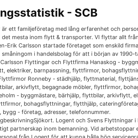
ngsstatistik - SCB
 är ett familjeföretag med lång erfarenhet och person
 det mesta inom flytt & transporter. VI flyttar allt frå
n-Erik Carlsson startade företaget som enskild firma 
å småningom i handelsbolag för att i början av 1990-ta
 Carlsson Flyttingar och Flyttfirma Hanaskog - byggm
lytt, elektriker, barnpassning, flyttfirmor, bohagsflyttni
lyttfirmor Ronneby - städhjälp, flyttmaterial, flyttjäns
tbilar, arkivflytt, begagnade möbler, flyttfirmor, boha
holm - byggmästare, bärhjälp, flyttbilar, arkivflytt, el
ttfirmor, bohagsflyttningar, flytthjälp, cateringföreta
r, bygg - företag, adresser, telefonnummer.
gbeskrivningSjökort. Logent och Svens Flyttningar 
iktigt partnerskap inom bemanning. Vid arbetstoppar e
personal från Logent för att kunna hålla hög serviceg