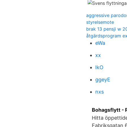
aggressive parodon
styrelsemote
brak 13 pensji w 2
åtgärdsprogram e
eWa
xx
IkO
ggeyE
nxs
Bohagsflytt -
Hitta öppettid
Fabriksgatan 6