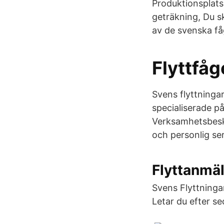
Produktionsplats
geträkning, Du s
av de svenska fåg
Flyttfåg
Svens flyttningar
specialiserade på
Verksamhetsbeskr
och personlig ser
Flyttanmä
Svens Flyttningar
Letar du efter s