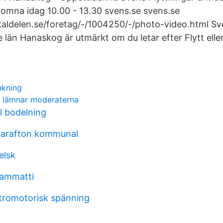
lkomna idag 10.00 - 13.30 svens.se svens.se
aldelen.se/foretag/-/1004250/-/photo-video.html Sv
e län Hanaskog är utmärkt om du letar efter Flytt ell
nkning
n lämnar moderaterna
l bodelning
arafton kommunal
elsk
 ammatti
tromotorisk spänning