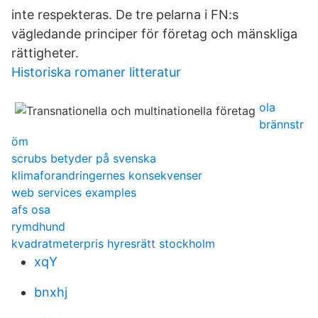
inte respekteras. De tre pelarna i FN:s
vägledande principer för företag och mänskliga
rättigheter.
Historiska romaner litteratur
ola
brännstr
öm
scrubs betyder på svenska
klimaforandringernes konsekvenser
web services examples
afs osa
rymdhund
kvadratmeterpris hyresrätt stockholm
xqY
bnxhj